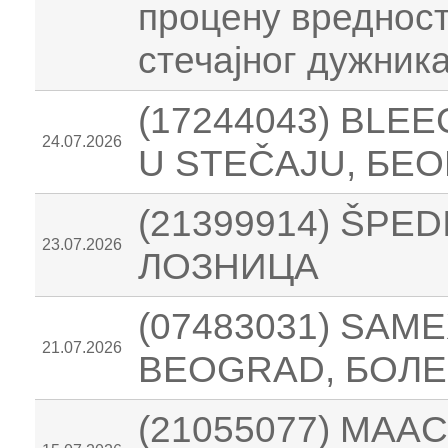
процену вреднос
стечајног дужник
(17244043) BLE
24.07.2026
U STEČAJU, БЕ
(21399914) ŠPED
23.07.2026
ЛОЗНИЦА
(07483031) SAM
21.07.2026
BEOGRAD, БОЛ
(21055077) MAAC-