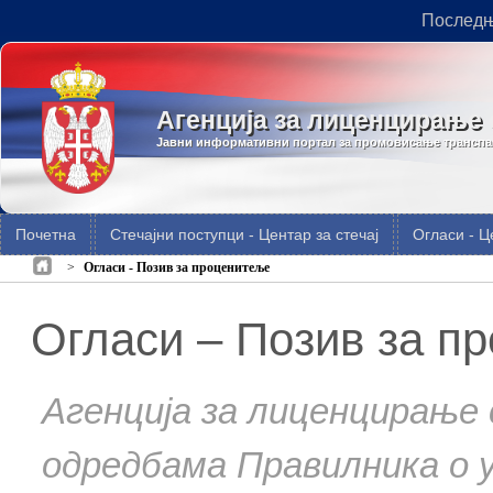
Последњ
Агенција за лиценцирање 
Јавни информативни портал за промовисање транспар
Почетна
Стечајни поступци - Центар за стечај
Огласи - Ц
>
Огласи - Позив за проценитеље
Огласи – Позив за п
Агенција за лиценцирање 
одредбама Правилника о 