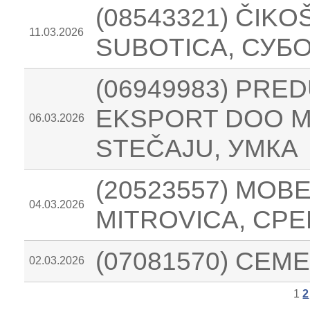
(08543321) ČIK
11.03.2026
SUBOTICA, СУБ
(06949983) PRE
EKSPORT DOO M
06.03.2026
STEČAJU, УМКА
(20523557) MO
04.03.2026
MITROVICA, СР
(07081570) СЕМ
02.03.2026
1
2