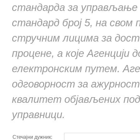
стандарда за управљање 
стандард број 5, на свом 
стручним лицима за дос
процене, а које Агенцији
електронским путем. Аген
одговорност за ажурност
квалитет објављених под
управници.
Стечајни дужник: