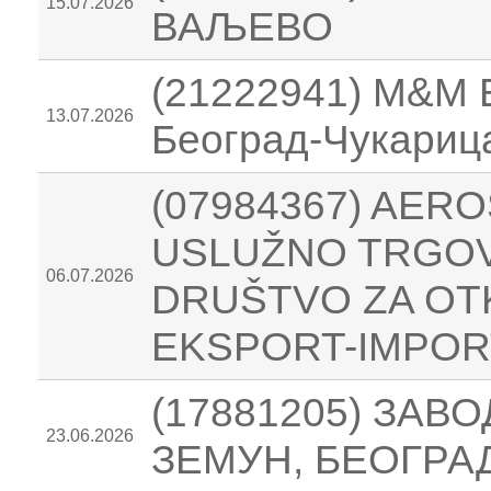
15.07.2026
ВАЉЕВО
(21222941) M&M EX
13.07.2026
Београд-Чукариц
(07984367) AE
USLUŽNO TRGO
06.07.2026
DRUŠTVO ZA OTK
EKSPORT-IMPORT
(17881205) ЗАВ
23.06.2026
ЗЕМУН, БЕОГРА