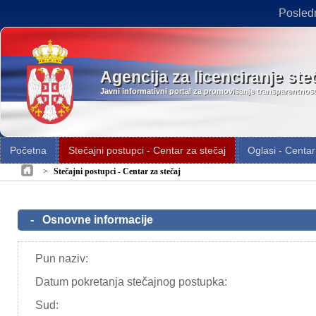
Posled
Agencija za licenciranje ste
Javni informativni portal za promovisanje transparentnos
Početna
Stečajni postupci - Centar za stečaj
Oglasi - Centar
>
Stečajni postupci - Centar za stečaj
-
Osnovne informacije
Pun naziv:
Datum pokretanja stečajnog postupka:
Sud: