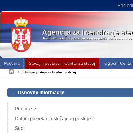
Posled
Agencija za licenciranje ste
Javni informativni portal za promovisanje transparentnos
Početna
Stečajni postupci - Centar za stečaj
Oglasi - Centar
>
Stečajni postupci - Centar za stečaj
-
Osnovne informacije
Pun naziv:
Datum pokretanja stečajnog postupka:
Sud: