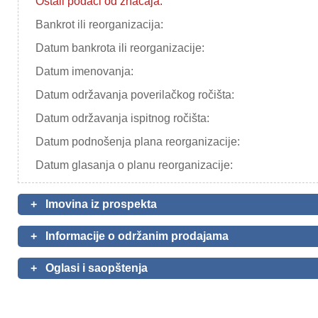
Ostali podaci od značaja:
Bankrot ili reorganizacija:
Datum bankrota ili reorganizacije:
Datum imenovanja:
Datum održavanja poverilačkog ročišta:
Datum održavanja ispitnog ročišta:
Datum podnošenja plana reorganizacije:
Datum glasanja o planu reorganizacije:
+
Imovina iz prospekta
+
Informacije o održanim prodajama
+
Oglasi i saopštenja